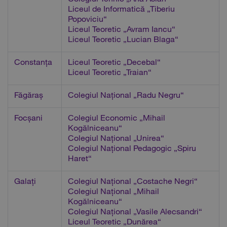
Colegiul Tehnic „Ana Aslan“
Liceul de Informatică „Tiberiu
Popoviciu“
Liceul Teoretic „Avram Iancu“
Liceul Teoretic „Lucian Blaga“
Constanța
Liceul Teoretic „Decebal“
Liceul Teoretic „Traian“
Făgăraș
Colegiul Național „Radu Negru“
Focșani
Colegiul Economic „Mihail
Kogălniceanu“
Colegiul Național „Unirea“
Colegiul Național Pedagogic „Spiru
Haret“
Galați
Colegiul Național „Costache Negri“
Colegiul Național „Mihail
Kogălniceanu“
Colegiul Național „Vasile Alecsandri“
Liceul Teoretic „Dunărea“