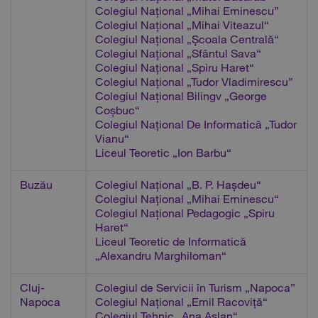
Colegiul Național „Mihai Eminescu”
Colegiul Național „Mihai Viteazul“
Colegiul Național „Școala Centrală“
Colegiul Național „Sfântul Sava“
Colegiul Național „Spiru Haret“
Colegiul Național „Tudor Vladimirescu”
Colegiul Național Bilingv „George
Coșbuc“
Colegiul Național De Informatică „Tudor
Vianu“
Liceul Teoretic „Ion Barbu“
Buzău
Colegiul Național „B. P. Hașdeu“
Colegiul Național „Mihai Eminescu“
Colegiul Național Pedagogic „Spiru
Haret“
Liceul Teoretic de Informatică
„Alexandru Marghiloman“
Cluj-
Colegiul de Servicii în Turism „Napoca”
Napoca
Colegiul Național „Emil Racoviță“