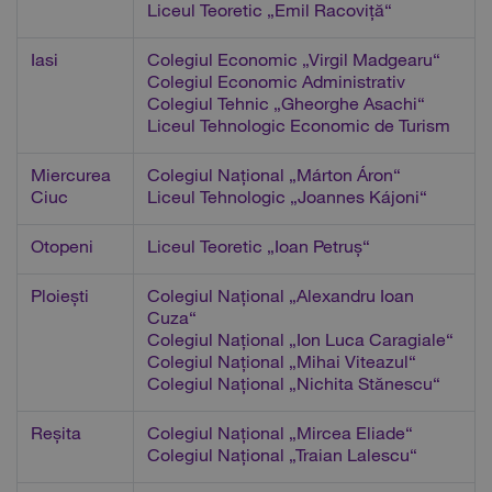
Liceul Teoretic „Emil Racoviță“
Iasi
Colegiul Economic „Virgil Madgearu“
Colegiul Economic Administrativ
Colegiul Tehnic „Gheorghe Asachi“
Liceul Tehnologic Economic de Turism
Miercurea
Colegiul Național „Márton Áron“
Ciuc
Liceul Tehnologic „Joannes Kájoni“
Otopeni
Liceul Teoretic „Ioan Petruș“
Ploiești
Colegiul Național „Alexandru Ioan
Cuza“
Colegiul Național „Ion Luca Caragiale“
Colegiul Național „Mihai Viteazul“
Colegiul Național „Nichita Stănescu“
Reșita
Colegiul Național „Mircea Eliade“
Colegiul Național „Traian Lalescu“