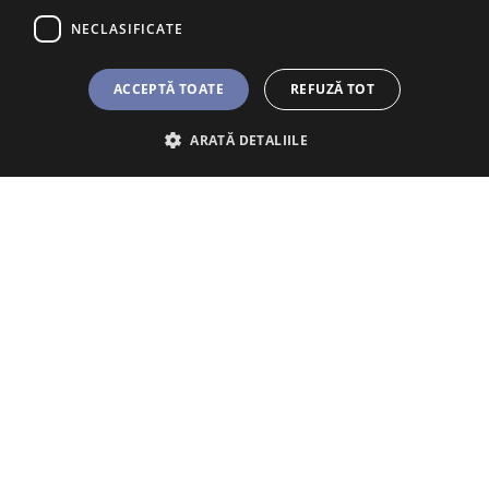
NECLASIFICATE
Întrebări frecvente
Atenționare Anti-Fraudă
ACCEPTĂ TOATE
REFUZĂ TOT
Politica Cookie
ARATĂ DETALIILE
Abonează-te la newsletter. Introdu
mai jos adresa ta de e-mail pe care
o vom prelucra conform detaliilor de
aici
.
Nu sunt robot
Termeni și condiții
Politica de confidențialitate