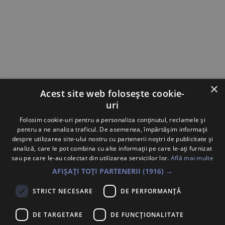
×
Acest site web folosește cookie-
uri
Folosim cookie-uri pentru a personaliza conținutul, reclamele și
pentru a ne analiza traficul. De asemenea, împărtășim informații
Implementatori
despre utilizarea site-ului nostru cu partenerii noștri de publicitate și
analiză, care le pot combina cu alte informații pe care le-ați furnizat
sau pe care le-au colectat din utilizarea serviciilor lor.
Află mai multe
AFIȘAȚI TOȚI PARTENERII
(1916) →
STRICT NECESARE
DE PERFORMANȚĂ
Contact:
office@fnap-proedu.ro
DE TARGETARE
DE FUNCŢIONALITATE
0774 494 037