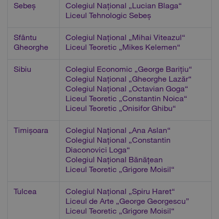
Sebeș
Colegiul Național „Lucian Blaga“
Liceul Tehnologic Sebeș
Sfântu
Colegiul Național „Mihai Viteazul“
Gheorghe
Liceul Teoretic „Mikes Kelemen“
Sibiu
Colegiul Economic „George Barițiu“
Colegiul Național „Gheorghe Lazăr“
Colegiul Național „Octavian Goga“
Liceul Teoretic „Constantin Noica“
Liceul Teoretic „Onisifor Ghibu“
Timișoara
Colegiul Național „Ana Aslan“
Colegiul Național „Constantin
Diaconovici Loga“
Colegiul Național Bănățean
Liceul Teoretic „Grigore Moisil“
Tulcea
Colegiul Național „Spiru Haret“
Liceul de Arte „George Georgescu”
Liceul Teoretic „Grigore Moisil“