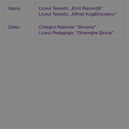
Vaslui
Liceul Teoretic „Emil Racoviță“
Liceul Teoretic „Mihail Kogălniceanu“
Zalău
Colegiul Național "Silvania“
Liceul Pedagogic "Gheorghe Șincai“