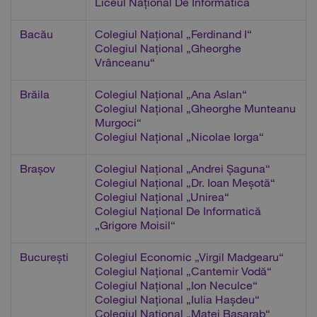
Liceul Național De Informatica
Bacău
Colegiul Național „Ferdinand I“
Colegiul Național „Gheorghe
Vrânceanu“
Brăila
Colegiul Național „Ana Aslan“
Colegiul Național „Gheorghe Munteanu
Murgoci“
Colegiul Național „Nicolae Iorga“
Brașov
Colegiul Național „Andrei Șaguna“
Colegiul Național „Dr. Ioan Meșotă“
Colegiul Național „Unirea“
Colegiul Național De Informatică
„Grigore Moisil“
București
Colegiul Economic „Virgil Madgearu“
Colegiul Național „Cantemir Vodă“
Colegiul Național „Ion Neculce“
Colegiul Național „Iulia Hașdeu“
Colegiul Național „Matei Basarab“