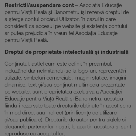
Restrictii/suspendare cont
– Asociaţia Educaţie
pentru Viaţă Reală și Banometru își rezervă dreptul de
a șterge contul oricărui Utilizator, în cazul în care
consideră ca accesul pe website și existența contului
ar putea prejudicia în vreun fel Asociaţia Educaţie
pentru Viaţă Reală.
Dreptul de proprietate intelectuală și industrială
Conținutul, astfel cum este definit în preambul,
incluzând dar nelimitandu-se la logo-uri, reprezentări
stilizate, simboluri comerciale, imagini statice, imagini
dinamice, text și/sau conținut multimedia prezentate
pe website, sunt proprietatea exclusiva a Asociaţiei
Educaţie pentru Viaţă Reală și Banometru, acesteia
fiindu-i rezervate toate drepturile obtinute în acest sens
în mod direct sau indirect (prin licențe de utilizare
și/sau publicare). Drepturile de autor pentru siglele si
sloganele partenerilor noștri, le aparțin acestora și sunt
reproduse cu acceptul lor.