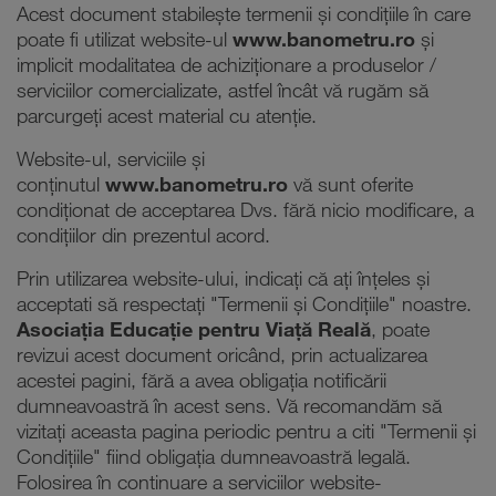
Acest document stabilește termenii și condițiile în care
poate fi utilizat website-ul
www.banometru.ro
și
implicit modalitatea de achiziționare a produselor /
serviciilor comercializate, astfel încât vă rugăm să
parcurgeți acest material cu atenție.
Website-ul, serviciile și
conținutul
www.banometru.ro
vă sunt oferite
condiționat de acceptarea Dvs. fără nicio modificare, a
condițiilor din prezentul acord.
Prin utilizarea website-ului, indicați că ați înțeles și
acceptati să respectați "Termenii și Condițiile" noastre.
Asociaţia Educaţie pentru Viaţă Reală
, poate
revizui acest document oricând, prin actualizarea
acestei pagini, fără a avea obligația notificării
dumneavoastră în acest sens. Vă recomandăm să
vizitați aceasta pagina periodic pentru a citi "Termenii și
Condițiile" fiind obligația dumneavoastră legală.
Folosirea în continuare a serviciilor website-