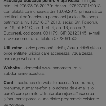
Asociaţia Educaţie pentru Viaţă Reală
, înființată
prin Hot.206/28.06.2013 în dosarul 27527/301/2013
completată cu încheierea din 13.09.2013 și înscrisă cu
certificatul de înscriere a persoanei juridice fără scop
patrimonial nr. 103/18.07.2013, sediu: Str. Foișorului
nr. 16, bl. F11C, sc. 1, et. 4, ap. 18, sector 3,
București, cod poștal 031179, CIF:32120145, e-mail
info@banometru.ro, telefon 0723681502
Utilizator
– orice persoană fizică și/sau juridică și/sau
orice entitate juridică care accesează, vizualizează,
parcurge website-ul.
Website
– domeniul www.banometru.ro si
subdomeniile acestuia.
Cont
– secțiunea din website accesată cu nume și
prenume, număr telefon și o adresă de e-mail și o
parolă care permite Utilizatorului inițierea.înscrierea
și/sau participarea la una dintre programele existente
pe website.