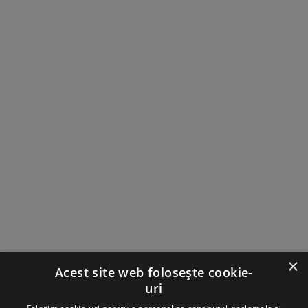
×
Acest site web folosește cookie-
Implementatori
uri