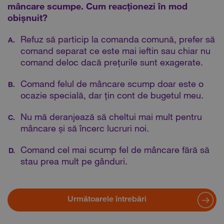
mâncare scumpe. Cum reacționezi în mod
obișnuit?
Refuz să particip la comanda comună, prefer să
A.
comand separat ce este mai ieftin sau chiar nu
comand deloc dacă prețurile sunt exagerate.
Comand felul de mâncare scump doar este o
B.
ocazie specială, dar țin cont de bugetul meu.
Nu mă deranjează să cheltui mai mult pentru
C.
mâncare și să încerc lucruri noi.
Comand cel mai scump fel de mâncare fără să
D.
stau prea mult pe gânduri.
Următoarele întrebări