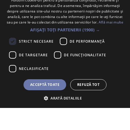
Folosim cookie-uri pentru a personaliza conținutul, reclamele și
pentru a ne analiza traficul. De asemenea, împărtășim informații
despre utilizarea site-ului nostru cu partenerii noștri de publicitate și
analiză, care le pot combina cu alte informații pe care le-ați furnizat
sau pe care le-au colectat din utilizarea serviciilor lor.
Află mai multe
AFIȘAȚI TOȚI PARTENERII
(1900) →
STRICT NECESARE
DE PERFORMANȚĂ
DE TARGETARE
DE FUNCŢIONALITATE
Contact: +40 754 813 606
NECLASIFICATE
Întrebări frecvente
Atenționare Anti-Fraudă
ACCEPTĂ TOATE
REFUZĂ TOT
Politica Cookie
ARATĂ DETALIILE
Trimite un mesaj