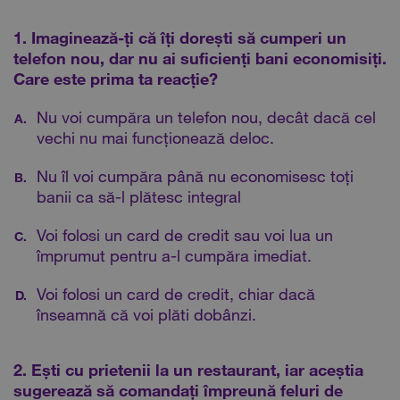
1. Imaginează-ți că îți dorești să cumperi un
telefon nou, dar nu ai suficienți bani economisiți.
Care este prima ta reacție?
Nu voi cumpăra un telefon nou, decât dacă cel
A.
vechi nu mai funcționează deloc.
Nu îl voi cumpăra până nu economisesc toți
B.
banii ca să-l plătesc integral
Voi folosi un card de credit sau voi lua un
C.
împrumut pentru a-l cumpăra imediat.
Voi folosi un card de credit, chiar dacă
D.
înseamnă că voi plăti dobânzi.
2. Ești cu prietenii la un restaurant, iar aceștia
sugerează să comandați împreună feluri de