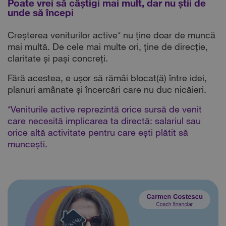
Poate vrei să câștigi mai mult, dar nu știi de
unde să începi
Creșterea veniturilor active* nu ține doar de muncă
mai multă. De cele mai multe ori, ține de direcție,
claritate și pași concreți.
Fără acestea, e ușor să rămâi blocat(ă) între idei,
planuri amânate și încercări care nu duc nicăieri.
*Veniturile active reprezintă orice sursă de venit
care necesită implicarea ta directă: salariul sau
orice altă activitate pentru care ești plătit să
muncești.