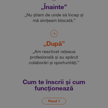
„Înainte”
„Nu știam de unde să încep și
mă simțeam blocată.”
„După”
„Am reactivat rețeaua
profesională și au apărut
colaborări și oportunități.”
Cum te înscrii și cum
funcționează
Pasul 1