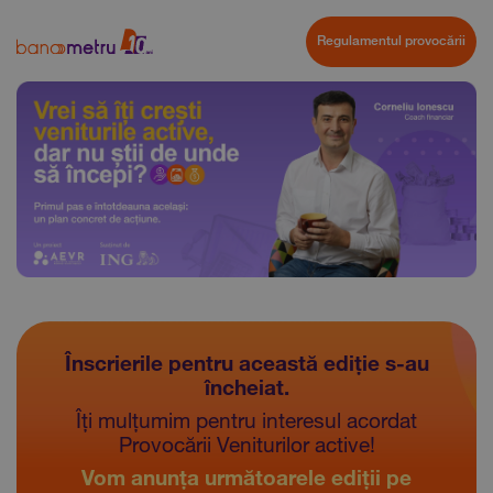
Regulamentul provocării
Înscrierile pentru această ediție s-au
încheiat.
Îți mulțumim pentru interesul acordat
Provocării Veniturilor active!
Vom anunța următoarele ediții pe