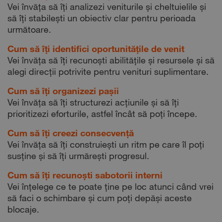
Vei învăța să îți analizezi veniturile și cheltuielile și
să îți stabilești un obiectiv clar pentru perioada
următoare.
Cum să îți identifici oportunitățile de venit
Vei învăța să îți recunoști abilitățile și resursele și să
alegi direcții potrivite pentru venituri suplimentare.
Cum să îți organizezi pașii
Vei învăța să îți structurezi acțiunile și să îți
prioritizezi eforturile, astfel încât să poți începe.
Cum să îți creezi consecvență
Vei învăța să îți construiești un ritm pe care îl poți
susține și să îți urmărești progresul.
Cum să îți recunoști sabotorii interni
Vei înțelege ce te poate ține pe loc atunci când vrei
să faci o schimbare și cum poți depăși aceste
blocaje.