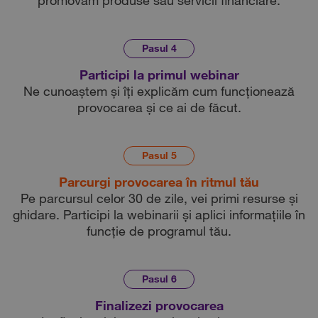
promovăm produse sau servicii financiare.
Pasul 4
Participi la primul webinar
Ne cunoaștem și îți explicăm cum funcționează
provocarea și ce ai de făcut.
Pasul 5
Parcurgi provocarea în ritmul tău
Pe parcursul celor 30 de zile, vei primi resurse și
ghidare. Participi la webinarii și aplici informațiile în
funcție de programul tău.
Pasul 6
Finalizezi provocarea