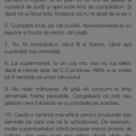
cămară și frigider, fă un plan cu ce vrei să gătești și
numărul de porții și apoi scrie lista de cumpărături. Și
dacă tot ai făcut lista, încearcă să nu te abați de la ea :)
6. Cumpără local, pe cât posibil. Aprovizionează-te cu
legume și fructe de sezon, din piață.
7. Nu fă cumpărături când îți e foame, când ești
supărat(ă) sau stresat(ă).
8. La supermarket, ia un coș mic sau nu lua deloc
dacă ai nevoie doar de 2-3 produse. Altfel, s-ar putea
să fii tentat(ă) să umpli căruciorul.
9. Nu risipi mâncarea. Ai grijă să consumi la timp
alimentele foarte perisabile. Congelează ce poți sau
gătește ceva folosindu-le cu prioritate pe acestea.
10. Caută o variantă mai ieftină pentru produsele sau
serviciile pe care vrei să le achiziționezi. De exemplu,
multe supermarketuri oferă produse marcă proprie de