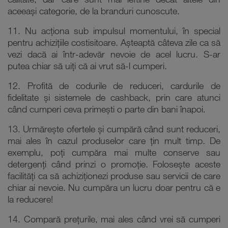
calitate, dar care sunt mai ieftine decât altele din
aceeași categorie, de la branduri cunoscute.
11. Nu acționa sub impulsul momentului, în special
pentru achizițiile costisitoare. Așteaptă câteva zile ca să
vezi dacă ai într-adevăr nevoie de acel lucru. S-ar
putea chiar să uiți că ai vrut să-l cumperi.
12. Profită de codurile de reduceri, cardurile de
fidelitate și sistemele de cashback, prin care atunci
când cumperi ceva primești o parte din bani înapoi.
13. Urmărește ofertele și cumpără când sunt reduceri,
mai ales în cazul produselor care țin mult timp. De
exemplu, poți cumpăra mai multe conserve sau
detergenți când prinzi o promoție. Folosește aceste
facilități ca să achiziționezi produse sau servicii de care
chiar ai nevoie. Nu cumpăra un lucru doar pentru că e
la reducere!
14. Compară prețurile, mai ales când vrei să cumperi