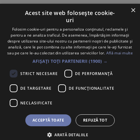
×
Acest site web folosește cookie-
uri
Implementatori
Folosim cookie-uri pentru a personaliza conținutul, reclamele și
pentru a ne analiza traficul. De asemenea, împărtășim informații
despre utilizarea site-ului nostru cu partenerii noștri de publicitate și
analiză, care le pot combina cu alte informații pe care le-ați furnizat
Vezi toți colaboratorii
sau pe care le-au colectat din utilizarea serviciilor lor.
Află mai multe
AFIȘAȚI TOȚI PARTENERII
(1900) →
STRICT NECESARE
DE PERFORMANȚĂ
Contact: +40 754 813 606
Întrebări frecvente
DE TARGETARE
DE FUNCŢIONALITATE
Atenționare Anti-Fraudă
NECLASIFICATE
Politica Cookie
ACCEPTĂ TOATE
REFUZĂ TOT
Trimite un mesaj
ARATĂ DETALIILE