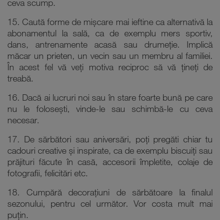
ceva scump.
15. Caută forme de mișcare mai ieftine ca alternativă la
abonamentul la sală, ca de exemplu mers sportiv,
dans, antrenamente acasă sau drumeție. Implică
măcar un prieten, un vecin sau un membru al familiei.
În acest fel vă veți motiva reciproc să vă țineți de
treabă.
16. Dacă ai lucruri noi sau în stare foarte bună pe care
nu le folosești, vinde-le sau schimbă-le cu ceva
necesar.
17. De sărbători sau aniversări, poți pregăti chiar tu
cadouri creative și inspirate, ca de exemplu biscuiți sau
prăjituri făcute în casă, accesorii împletite, colaje de
fotografii, felicitări etc.
18. Cumpără decorațiuni de sărbătoare la finalul
sezonului, pentru cel următor. Vor costa mult mai
puțin.