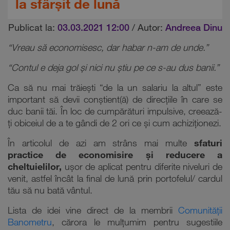
la sfârșit de lună
Publicat la:
03.03.2021 12:00
/ Autor:
Andreea Dinu
“Vreau să economisesc, dar habar n-am de unde.”
“Contul e deja gol și nici nu știu pe ce s-au dus banii.”
Ca să nu mai trăiești “de la un salariu la altul” este
important să devii conștient(ă) de direcțiile în care se
duc banii tăi. În loc de cumpărături impulsive, creează-
ți obiceiul de a te gândi de 2 ori ce și cum achiziționezi.
În articolul de azi am strâns mai multe
sfaturi
practice de economisire și reducere a
cheltuielilor,
ușor de aplicat pentru diferite niveluri de
venit, astfel încât la final de lună prin portofelul/ cardul
tău să nu bată vântul.
Lista de idei vine direct de la membrii
Comunității
Banometru
, cărora le mulțumim pentru sugestiile