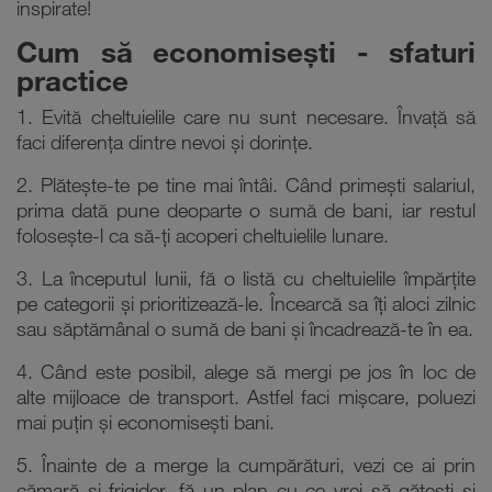
inspirate!
Cum să economisești - sfaturi
practice
1. Evită cheltuielile care nu sunt necesare. Învață să
faci diferența dintre nevoi și dorințe.
2. Plătește-te pe tine mai întâi. Când primești salariul,
prima dată pune deoparte o sumă de bani, iar restul
folosește-l ca să-ți acoperi cheltuielile lunare.
3. La începutul lunii, fă o listă cu cheltuielile împărțite
pe categorii și prioritizează-le. Încearcă sa îți aloci zilnic
sau săptămânal o sumă de bani și încadrează-te în ea.
4. Când este posibil, alege să mergi pe jos în loc de
alte mijloace de transport. Astfel faci mișcare, poluezi
mai puțin și economisești bani.
5. Înainte de a merge la cumpărături, vezi ce ai prin