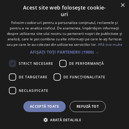
×
Acest site web folosește cookie-
uri
Folosim cookie-uri pentru a personaliza conținutul, reclamele și
pentru a ne analiza traficul. De asemenea, împărtășim informații
despre utilizarea site-ului nostru cu partenerii noștri de publicitate și
analiză, care le pot combina cu alte informații pe care le-ați furnizat
sau pe care le-au colectat din utilizarea serviciilor lor.
Află mai multe
AFIȘAȚI TOȚI PARTENERII
(1900) →
STRICT NECESARE
DE PERFORMANȚĂ
Implementatori
DE TARGETARE
DE FUNCŢIONALITATE
NECLASIFICATE
Vezi toți colaboratorii
ACCEPTĂ TOATE
REFUZĂ TOT
Contact: +40 754 813 606
ARATĂ DETALIILE
Întrebări frecvente