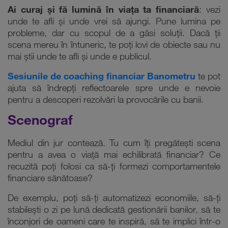
Ai curaj și fă lumină în viața ta financiară
: vezi
unde te afli și unde vrei să ajungi. Pune lumina pe
probleme, dar cu scopul de a găsi soluții. Dacă ții
scena mereu în întuneric, te poți lovi de obiecte sau nu
mai știi unde te afli și unde e publicul.
Sesiunile de coaching financiar Banometru
te pot
ajuta să îndrepți reflectoarele spre unde e nevoie
pentru a descoperi rezolvări la provocările cu banii.
Scenograf
Mediul din jur contează. Tu cum îți pregătești scena
pentru a avea o viață mai echilibrată financiar? Ce
recuzită poți folosi ca să-ți formezi comportamentele
financiare sănătoase?
De exemplu, poți să-ți automatizezi economiile, să-ți
stabilești o zi pe lună dedicată gestionării banilor, să te
înconjori de oameni care te inspiră, să te implici într-o