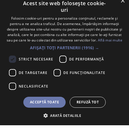
×
Acest site web folosește cookie-
uri
Vezi toți colaboratorii
Folosim cookie-uri pentru a personaliza conținutul, reclamele și
pentru a ne analiza traficul. De asemenea, împărtășim informații
despre utilizarea site-ului nostru cu partenerii noștri de publicitate și
analiză, care le pot combina cu alte informații pe care le-ați furnizat
Contact: +40 754 813 606
sau pe care le-au colectat din utilizarea serviciilor lor.
Află mai multe
Întrebări frecvente
AFIȘAȚI TOȚI PARTENERII
(1916) →
Atenționare Anti-Fraudă
STRICT NECESARE
DE PERFORMANȚĂ
Politica Cookie
DE TARGETARE
DE FUNCŢIONALITATE
NECLASIFICATE
Trimite un mesaj
ACCEPTĂ TOATE
REFUZĂ TOT
ARATĂ DETALIILE
Abonează-te la newsletter. Introdu
mai jos adresa ta de e-mail pe care