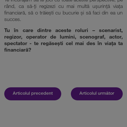
Te încurajăm să te joci cu toate aceste perspective, pe
rând, ca să-ți regizezi cu mai multă ușurință viața
financiară, să o trăiești cu bucurie și să faci din ea un
succes.
Tu în care dintre aceste roluri – scenarist,
regizor, operator de lumini, scenograf, actor,
spectator - te regăsești cel mai des în viața ta
financiară?
Articolul precedent
Articolul următor