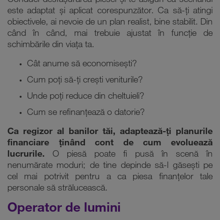
Conduci desfășurarea piesei și te asiguri că scenariul
este adaptat și aplicat corespunzător. Ca să-ți atingi
obiectivele, ai nevoie de un plan realist, bine stabilit. Din
când în când, mai trebuie ajustat în funcție de
schimbările din viața ta.
Cât anume să economisești?
Cum poți să-ți crești veniturile?
Unde poți reduce din cheltuieli?
Cum se refinanțează o datorie?
Ca regizor al banilor tăi, adaptează-ți planurile
financiare ținând cont de cum evoluează
lucrurile.
O piesă poate fi pusă în scenă în
nenumărate moduri; de tine depinde să-l găsești pe
cel mai potrivit pentru a ca piesa finanțelor tale
personale să strălucească.
Operator de lumini