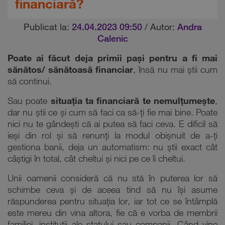
financiară?
Publicat la:
24.04.2023 09:50
/ Autor:
Andra
Calenic
Poate ai făcut deja primii pași pentru a fi mai
sănătos/ sănătoasă financiar
, însă nu mai știi cum
să continui.
Sau poate
situația ta financiară te nemulțumește
,
dar nu știi ce și cum să faci ca să-ți fie mai bine. Poate
nici nu te gândești că ai putea să faci ceva. E dificil să
ieși din rol și să renunți la modul obișnuit de a-ți
gestiona banii, deja un automatism: nu știi exact cât
câștigi în total, cât cheltui și nici pe ce îi cheltui.
Unii oamenii consideră că nu stă în puterea lor să
schimbe ceva și de aceea tind să nu își asume
răspunderea pentru situația lor, iar tot ce se întâmplă
este mereu din vina altora, fie că e vorba de membrii