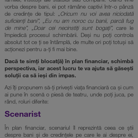
familiei, instituții ale statului sau companii. Când vine
vorba despre bani, ei pot rămâne captivi într-o pânză
de credințe de tipul: „
Oricum nu voi avea niciodată
suficienți bani”, „Eu nu am noroc cu banii, parcă fug
de mine”, „Doar cei necinstiți sunt bogați”,
care le
împiedică procesul schimbării. Deși nu poți controla
absolut tot ce ți se întâmplă, de multe ori poți totuși să
acționezi pentru a-ți fi mai bine.
Dacă te simți blocat(ă) în plan financiar, schimbă
perspectiva, iar acest lucru te va ajuta să găsești
soluții ca să ieși din impas.
Azi îți propunem să-ți privești viața financiară ca și cum
ai pune în scenă o piesă de teatru, unde poți juca, pe
rând, roluri diferite:
Scenarist
În plan financiar, scenariul îl reprezintă ceea ce știi
despre bani și de credințele pe care le ai despre ei,