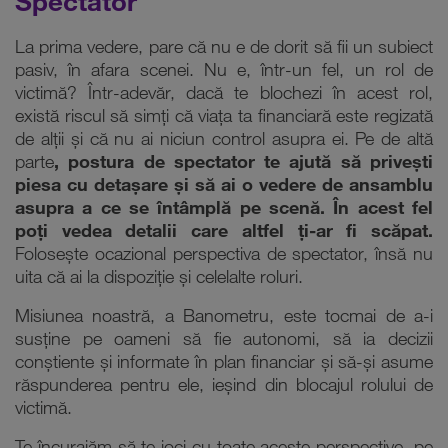
Spectator
La prima vedere, pare că nu e de dorit să fii un subiect
pasiv, în afara scenei. Nu e, într-un fel, un rol de
victimă? Într-adevăr, dacă te blochezi în acest rol,
există riscul să simți că viața ta financiară este regizată
de alții și că nu ai niciun control asupra ei. Pe de altă
parte
, postura de spectator te ajută să privești
piesa cu detașare și să ai o vedere de ansamblu
asupra a ce se întâmplă pe scenă. În acest fel
poți vedea detalii care altfel ți-ar fi scăpat.
Folosește ocazional perspectiva de spectator, însă nu
uita că ai la dispoziție și celelalte roluri.
Misiunea noastră, a Banometru, este tocmai de a-i
susține pe oameni să fie autonomi, să ia decizii
conștiente și informate în plan financiar și să-și asume
răspunderea pentru ele, ieșind din blocajul rolului de
victimă.