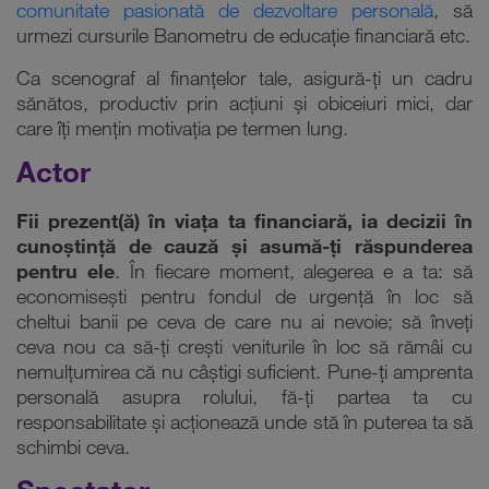
comunitate pasionată de dezvoltare personală
, să
urmezi cursurile Banometru de educație financiară etc.
Ca scenograf al finanțelor tale, asigură-ți un cadru
sănătos, productiv prin acțiuni și obiceiuri mici, dar
care îți mențin motivația pe termen lung.
Actor
Fii prezent(ă) în viața ta financiară, ia decizii în
cunoștință de cauză și asumă-ți răspunderea
pentru ele
. În fiecare moment, alegerea e a ta: să
economisești pentru fondul de urgență în loc să
cheltui banii pe ceva de care nu ai nevoie; să înveți
ceva nou ca să-ți crești veniturile în loc să rămâi cu
nemulțumirea că nu câștigi suficient. Pune-ți amprenta
personală asupra rolului, fă-ți partea ta cu
responsabilitate și acționează unde stă în puterea ta să
schimbi ceva.