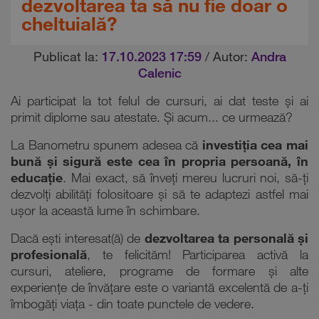
dezvoltarea ta să nu fie doar o
cheltuială?
Publicat la:
17.10.2023 17:59
/ Autor:
Andra
Calenic
Ai participat la tot felul de cursuri, ai dat teste și ai
primit diplome sau atestate. Și acum... ce urmează?
La Banometru spunem adesea că
investiția cea mai
bună și sigură este cea în propria persoană, în
educație
. Mai exact, să înveți mereu lucruri noi, să-ți
dezvolți abilități folositoare și să te adaptezi astfel mai
ușor la această lume în schimbare.
Dacă ești interesat(ă) de
dezvoltarea ta personală și
profesională
, te felicităm! Participarea activă la
cursuri, ateliere, programe de formare și alte
experiențe de învățare este o variantă excelentă de a-ți
îmbogăți viața - din toate punctele de vedere.