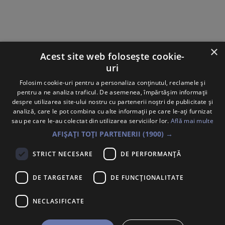
×
Acest site web folosește cookie-
uri
Folosim cookie-uri pentru a personaliza conținutul, reclamele și
pentru a ne analiza traficul. De asemenea, împărtășim informații
Implementatori
despre utilizarea site-ului nostru cu partenerii noștri de publicitate și
analiză, care le pot combina cu alte informații pe care le-ați furnizat
sau pe care le-au colectat din utilizarea serviciilor lor.
Află mai multe
AFIȘAȚI TOȚI PARTENERII
(1900) →
Vezi toți colaboratorii
STRICT NECESARE
DE PERFORMANȚĂ
Contact: +40 754 813 606
DE TARGETARE
DE FUNCŢIONALITATE
Întrebări frecvente
NECLASIFICATE
Atenționare Anti-Fraudă
Politica Cookie