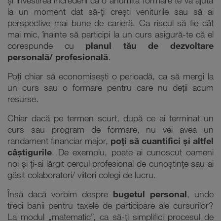
și investirea încrederii că o anumită formare te va ajuta
la un moment dat să-ți crești veniturile sau să ai
perspective mai bune de carieră. Ca riscul să fie cât
mai mic, înainte să participi la un curs asigură-te că el
corespunde cu
planul tău de dezvoltare
personală/ profesională
.
Poți chiar să economisești o perioadă, ca să mergi la
un curs sau o formare pentru care nu deții acum
resurse.
Chiar dacă pe termen scurt, după ce ai terminat un
curs sau program de formare, nu vei avea un
randament financiar major,
poți să cuantifici și altfel
câștigurile
. De exemplu, poate ai cunoscut oameni
noi și ți-ai lărgit cercul profesional de cunoștințe sau ai
găsit colaboratori/ viitori colegi de lucru.
Însă dacă vorbim despre
bugetul personal
, unde
treci banii pentru taxele de participare ale cursurilor?
La modul „matematic”, ca să-ți simplifici procesul de