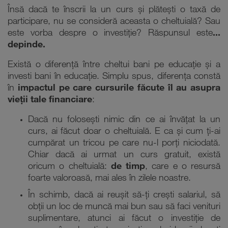
Însă dacă te înscrii la un curs și plătești o taxă de
participare, nu se consideră aceasta o cheltuială? Sau
este vorba despre o investiție? Răspunsul este
...
depinde.
Există o diferență între cheltui bani pe educație și a
investi bani în educație. Simplu spus, diferența constă
în
impactul pe care cursurile făcute îl au asupra
vieții tale financiare
:
Dacă nu folosești nimic din ce ai învățat la un
curs, ai făcut doar o cheltuială. E ca și cum ți-ai
cumpărat un tricou pe care nu-l porți niciodată.
Chiar dacă ai urmat un curs gratuit, există
oricum o cheltuială:
de timp
, care e o resursă
foarte valoroasă, mai ales în zilele noastre.
În schimb, dacă ai reușit să-ți crești salariul, să
obții un loc de muncă mai bun sau să faci venituri
suplimentare, atunci ai făcut o investiție de