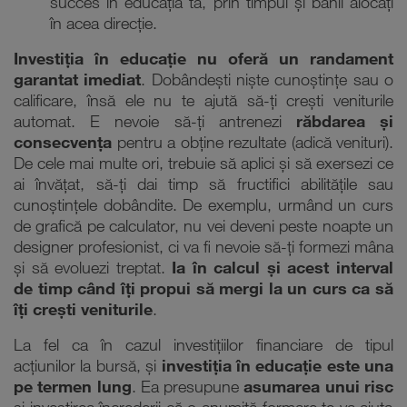
succes în educația ta, prin timpul și banii alocați
în acea direcție.
Investiția în educație nu oferă un randament
garantat imediat
. Dobândești niște cunoștințe sau o
calificare, însă ele nu te ajută să-ți crești veniturile
automat. E nevoie să-ți antrenezi
răbdarea și
consecvența
pentru a obține rezultate (adică venituri).
De cele mai multe ori, trebuie să aplici și să exersezi ce
ai învățat, să-ți dai timp să fructifici abilitățile sau
cunoștințele dobândite. De exemplu, urmând un curs
de grafică pe calculator, nu vei deveni peste noapte un
designer profesionist, ci va fi nevoie să-ți formezi mâna
și să evoluezi treptat.
Ia în calcul și acest interval
de timp când îți propui să mergi la un curs ca să
îți crești veniturile
.
La fel ca în cazul investițiilor financiare de tipul
acțiunilor la bursă, și
investiția în educație este una
pe termen lung
. Ea presupune
asumarea unui risc