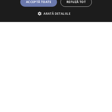
ACCEPTĂ TOATE
REFUZĂ TOT
ARATĂ DETALIILE
Trimite un mesaj
Abonează-te la newsletter. Introdu
mai jos adresa ta de e-mail pe care
o vom prelucra conform detaliilor de
aici
.
Nu sunt robot
Termeni și condiții
Politica de confidențialitate