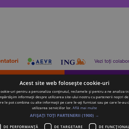
ntatori
Vezi toți colabo
Acest site web folosește cookie-uri
ookie-uri pentru a personaliza conținutul, reclamele și pentru a ne analiza tr
Termeni și condi
ărtășim informații despre utilizarea site-ului nostru cu partenerii noștri de 
-te la newsletter. Introdu
re le pot combina cu alte informații pe care le-ați furnizat sau pe care le-au 
© Banometru 2026
adresa ta de e-mail pe care
utilizarea serviciilor lor.
Află mai multe
Din 2016, peste 252.335
elucra conform detaliilor de
cu provocări în gestionar
AFIȘAȚI TOȚI PARTENERII
(1900) →
economiilor. Prin Banom
Educație pentru Viața R
DE PERFORMANȚĂ
DE TARGETARE
DE FUNCŢIONAL
comportamente financia