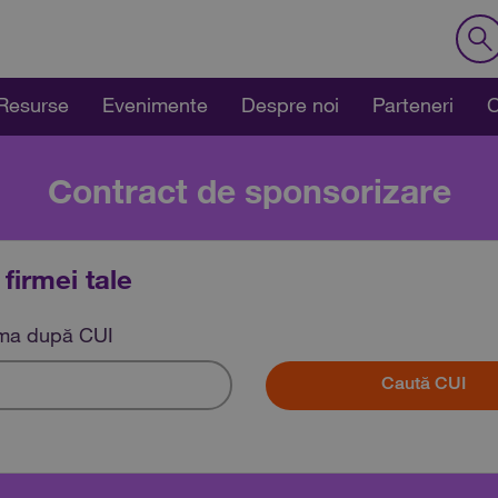
Resurse
Evenimente
Despre noi
Parteneri
C
Contract de sponsorizare
 firmei tale
rma după CUI
Caută CUI