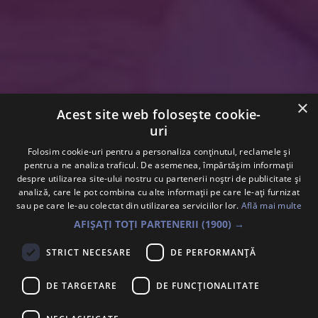
×
Acest site web folosește cookie-
uri
Folosim cookie-uri pentru a personaliza conținutul, reclamele și
pentru a ne analiza traficul. De asemenea, împărtășim informații
despre utilizarea site-ului nostru cu partenerii noștri de publicitate și
analiză, care le pot combina cu alte informații pe care le-ați furnizat
sau pe care le-au colectat din utilizarea serviciilor lor.
Află mai multe
15.07.2026
AFIȘAȚI TOȚI PARTENERII
(1900) →
STRICT NECESARE
DE PERFORMANȚĂ
DE TARGETARE
DE FUNCŢIONALITATE
18:30