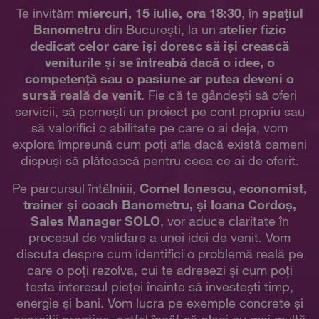
Te invităm
miercuri, 15 iulie, ora 18:30
, în
spațiul
Banometru
din București, la un
atelier fizic
dedicat celor care își doresc să își crească
veniturile și se întreabă dacă o idee, o
competență sau o pasiune ar putea deveni o
sursă reală de venit
. Fie că te gândești să oferi
servicii, să pornești un proiect pe cont propriu sau
să valorifici o abilitate pe care o ai deja, vom
explora împreună cum poți afla dacă există oameni
dispuși să plătească pentru ceea ce ai de oferit.
Pe parcursul întâlnirii,
Cornel Ionescu, economist,
trainer și coach Banometru, și Ioana Cordoș,
Sales Manager SOLO
, vor aduce claritate în
procesul de validare a unei idei de venit. Vom
discuta despre cum identifici o problemă reală pe
care o poți rezolva, cui te adresezi și cum poți
testa interesul pieței înainte să investești timp,
energie și bani. Vom lucra pe exemple concrete și