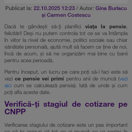
Publicat la:
22.10.2025 12:23
/ Autor:
Gina Burlacu
și Carmen Costescu
Dacă te gândești să-ți planifici
viața la pensie
,
felicitări! Deși nu putem controla tot ce se va întâmpla
în viitor la nivel de economie, politici sociale sau chiar
sănătate personală, ajută mult să facem ce ține de noi,
încă de acum, și să ne organizăm mai bine cu banii
pentru acea perioadă.
Pentru început, un lucru pe care poți să-l faci este să
vezi
ce pensie vei primi
pentru anii de muncă (
vezi
aici
cum se calculează pensia). Iată de unde și cum
poți afla aceste date.
Verifică-ți stagiul de cotizare pe
CNPP
Verificarea stagiului de cotizare este un pas important