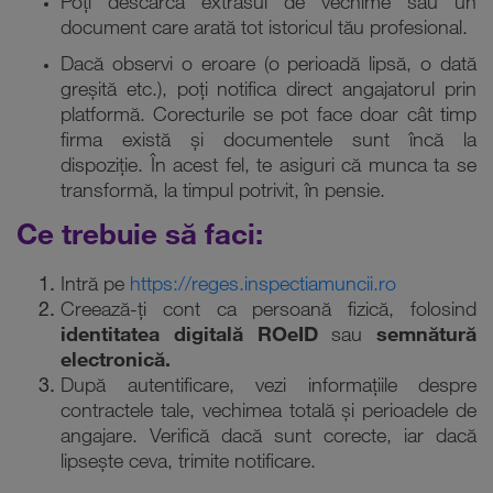
Poți descărca extrasul de vechime sau un
document care arată tot istoricul tău profesional.
Dacă observi o eroare (o perioadă lipsă, o dată
greșită etc.), poți notifica direct angajatorul prin
platformă. Corecturile se pot face doar cât timp
firma există și documentele sunt încă la
dispoziție. În acest fel, te asiguri că munca ta se
transformă, la timpul potrivit, în pensie.
Ce trebuie să faci:
Intră pe
https://reges.inspectiamuncii.ro
Creează-ți cont ca persoană fizică, folosind
identitatea digitală ROeID
sau
semnătură
electronică.
După autentificare, vezi informațiile despre
contractele tale, vechimea totală și perioadele de
angajare. Verifică dacă sunt corecte, iar dacă
lipsește ceva, trimite notificare.