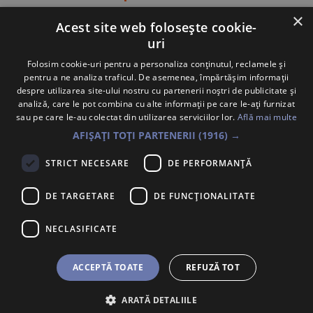
×
Acest site web folosește cookie-
uri
Vezi toți colaboratorii
Folosim cookie-uri pentru a personaliza conținutul, reclamele și
pentru a ne analiza traficul. De asemenea, împărtășim informații
despre utilizarea site-ului nostru cu partenerii noștri de publicitate și
Contact: +40 754 813 606
analiză, care le pot combina cu alte informații pe care le-ați furnizat
sau pe care le-au colectat din utilizarea serviciilor lor.
Află mai multe
Întrebări frecvente
AFIȘAȚI TOȚI PARTENERII
(1916) →
Atenționare Anti-Fraudă
STRICT NECESARE
DE PERFORMANȚĂ
Politica Cookie
DE TARGETARE
DE FUNCŢIONALITATE
NECLASIFICATE
Trimite un mesaj
ACCEPTĂ TOATE
REFUZĂ TOT
ARATĂ DETALIILE