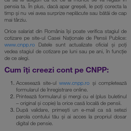
ca să te asiguri că tot ce ai muncit se va regăsi în
pensia ta. În plus, dacă apar greșeli, le poți corecta la
timp și nu vei avea surprize neplăcute sau bătăi de cap
mai târziu.
Orice salariat din România își poate verifica stagiul de
cotizare pe site-ul Casei Naționale de Pensii Publice:
www.cnpp.ro
Datele sunt actualizate oficial și poți
vedea stagiul de cotizare pe luni sau pe ani, în funcție
de ce alegi.
Cum îți creezi cont pe CNPP:
Accesează site-ul
www.cnpp.ro
și completează
formularul de înregistrare online.
Printează formularul și mergi cu el (plus buletinul
– original și copie) la orice casă locală de pensii.
După validare, primești un e-mail ca să setezi
parola contului tău și ai acces la propriul dosar
digital de pensie.