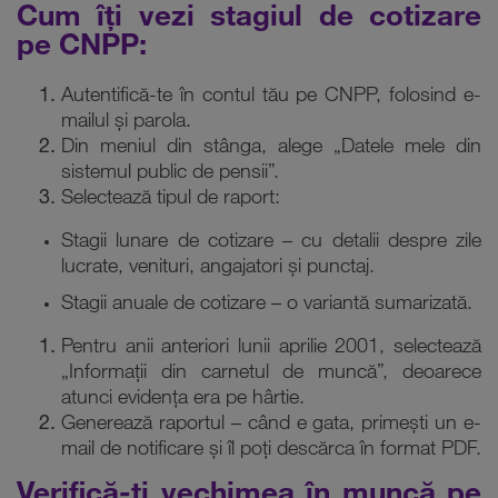
Cum îți vezi stagiul de cotizare
pe CNPP:
Autentifică-te în contul tău pe CNPP, folosind e-
mailul și parola.
Din meniul din stânga, alege „Datele mele din
sistemul public de pensii”.
Selectează tipul de raport:
Stagii lunare de cotizare – cu detalii despre zile
lucrate, venituri, angajatori și punctaj.
Stagii anuale de cotizare – o variantă sumarizată.
Pentru anii anteriori lunii aprilie 2001, selectează
„Informații din carnetul de muncă”, deoarece
atunci evidența era pe hârtie.
Generează raportul – când e gata, primești un e-
mail de notificare și îl poți descărca în format PDF.
Verifică-ți vechimea în muncă pe