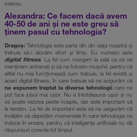
interviu.
Alexandra: Ce facem dacă avem
40-50 de ani și ne este greu să
ținem pasul cu tehnologia?
Dragoș:
Tehnologia este parte din din viața noastră și
trebuie să-i alocăm efort și timp. Eu numesc asta
digital fitness
. La fel cum mergem la sală ca să ne
menținem antrenați și să ne folosim mușchii, pentru că
altfel nu mai funcționează cum trebuie, la fel există și
acest digital fitness, în care trebuie să ne asigurăm că
ne expunem treptat la diverse tehnologii
care ne
pot face jobul mai ușor. Nu e întotdeauna ușor și nu
se poate rezolva peste noapte, dar este important să
le testăm. La fel de important este să ne asigurăm că
învățăm să depistăm momentele în care tehnologia ne
induce în eroare, pentru că inteligența artificială nu dă
răspunsuri corecte tot timpul.