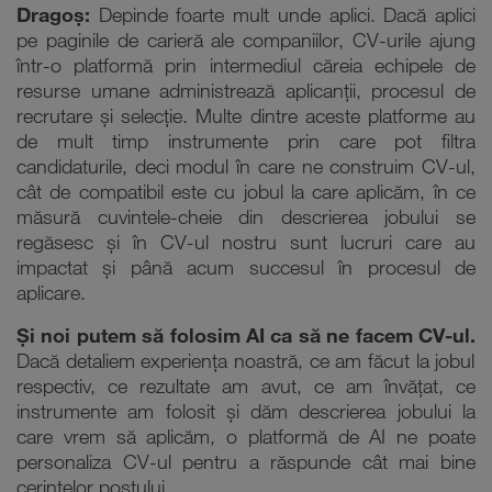
Dragoș:
Depinde foarte mult unde aplici. Dacă aplici
pe paginile de carieră ale companiilor, CV-urile ajung
într-o platformă prin intermediul căreia echipele de
resurse umane administrează aplicanții, procesul de
recrutare și selecție. Multe dintre aceste platforme au
de mult timp instrumente prin care pot filtra
candidaturile, deci modul în care ne construim CV-ul,
cât de compatibil este cu jobul la care aplicăm, în ce
măsură cuvintele-cheie din descrierea jobului se
regăsesc și în CV-ul nostru sunt lucruri care au
impactat și până acum succesul în procesul de
aplicare.
Și noi putem să folosim AI ca să ne facem CV-ul.
Dacă detaliem experiența noastră, ce am făcut la jobul
respectiv, ce rezultate am avut, ce am învățat, ce
instrumente am folosit și dăm descrierea jobului la
care vrem să aplicăm, o platformă de AI ne poate
personaliza CV-ul pentru a răspunde cât mai bine
cerințelor postului.