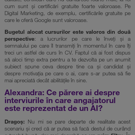
calitate, certificări care nu cântăresc foarte mult, la fel
cum sunt și certificări gratuite foarte valoroase. Pe
Digital Marketing, de exemplu, certificările gratuite pe
care le oferă Google sunt valoroase.
Bugetul alocat cursurilor este valoros din două
perspective
: a lucrurilor pe care le înveți și a
semnalului pe care îl transmiți în momentul în care îți
treci un astfel de curs în CV. Faptul că ai fost dispus
să aloci timp extra pentru a te dezvolta pe un anumit
subiect spune ceva despre tine ca și candidat și
despre motivația pe care o ai, care s-ar putea să fie
mai apreciată decât abilitățile în sine.
Alexandra: Ce părere ai despre
interviurile în care angajatorul
este reprezentat de un AI?
Dragoș:
Nu mi se pare departe de realitate acest
scenariu și cred că ar putea să facă destul de curând