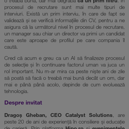
o treabă bună, dar mai degrabă
ca un prim filtru
. În
procesul de recrutare sunt mai multe tipuri de
interviuri. Există un prim interviu, în care de fapt se
validează și se verifică informațiile din CV, pentru a ne
asigura că la următorul nivel în procesul de recrutare,
un manager sau chiar un director va primi un candidat
care este aproape de profilul pe care compania îl
caută.
Cred că acum e greu ca un AI să finalizeze procesul
de selecție și în continuare factorul uman va juca un
rol important. Nu m-ar mira ca peste niște ani de zile
să poată să facă o treabă mai bună decât un om, dar
mai e până până acolo, depinde de cum evoluează
tehnologia.
Despre invitat
Dragoș Gheban, CEO Catalyst Solutions
, are
peste 20 de ani de experiență în consiliere și educație