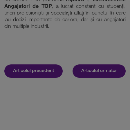
de carieră. Prin platforma
Hipo.ro
și
evenimentele
Angajatori de TOP
, a lucrat constant cu studenți,
tineri profesioniști și specialiști aflați în punctul în care
iau decizii importante de carieră, dar și cu angajatori
din multiple industrii.
Articolul precedent
Articolul următor