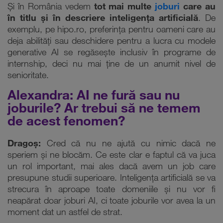
Și în România vedem
tot mai multe
joburi
care au
în titlu și în descriere inteligența artificială
. De
exemplu, pe hipo.ro, preferința pentru oameni care au
deja abilități sau deschidere pentru a lucra cu modele
generative AI se regăsește inclusiv în programe de
internship, deci nu mai ține de un anumit nivel de
senioritate.
Alexandra: AI ne fură sau nu
joburile? Ar trebui să ne temem
de acest fenomen?
Dragoș:
Cred că nu ne ajută cu nimic dacă ne
speriem și ne blocăm. Ce este clar e faptul că va juca
un rol important, mai ales dacă avem un job care
presupune studii superioare. Inteligența artificială se va
strecura în aproape toate domeniile și nu vor fi
neapărat doar joburi AI, ci toate joburile vor avea la un
moment dat un astfel de strat.