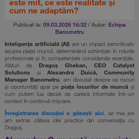
este mit, ce este realitate și
cum ne adaptăm?
Publicat la:
09.03.2026 16:32
/ Autor:
Echipa
Banometru
Inteligența artificială (AI)
are un impact semnificativ
asupra pieței muncii, determinând schimbări în rolurile
profesionale și în competențele considerate esențiale.
Alături de
Dragoș Gheban, CEO Catalyst
Solutions
și
Alexandra Duică, Community
Manager Banometru
, am discutat despre ce riscuri
și oportunități apar pe
piața locurilor de muncă
și
cum putem lua decizii de carieră informate într-un
context în continuă mișcare.
Înregistrarea discuției o găsești aici
, iar mai jos
am extras câteva idei practice din conversația cu
Dragoș.