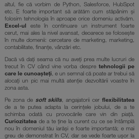
altul, fie că vorbim de Python, Salesforce, HubSpot
etc. E foarte important să arătăm cum stăpânim și
folosim tehnologia în aproape orice domeniu activăm.
Excel-ul
este în continuare un instrument foarte
cerut, mai ales la nivel avansat, deoarece se folosește
în multe domenii: cercetare de marketing, marketing,
contabilitate, finanțe, vânzări etc.
Dacă vă dați seama că nu aveți prea multe lucruri de
trecut în CV când vine vorba despre
tehnologii pe
care le cunoașteți
, e un semnal că poate ar trebui să
alocați un pic mai multă atenție dezvoltării voastre în
zona asta.
Pe zona de
soft skills
, angajatorii cer
flexibilitatea
de a te putea adapta la cerințele jobului, de a te
schimba odată cu provocările care vin din piață.
Curiozitatea
de a te ține la curent cu ce se întâmplă
nou în domeniul tău iarăși e foarte importantă; e mai
greu de demonstrat în CV, dar se vede foarte ușor la