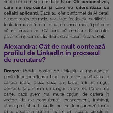
sunt cele care vor conduce la
un CV personalizat,
care ne reprezintă și care ne diferențiază de
ceilalți aplicanți
. Dacă eu ofer platformei de AI detalii
despre proiectele mele, rezultate, feedback, certificări –
toate formulate în stilul meu, cu vocea mea, îi pot cere
să îmi creeze un CV care să corespundă acestor
parametri și care să fie diferit de al celorlalți candidați.
Alexandra: Cât de mult contează
profilul de LinkedIn în procesul
de recrutare?
Dragoș:
Profilul nostru de LinkedIn e important și
poate funcționa foarte bine ca un CV dacă avem o
carieră liniară, adică dacă am lucrat într-un singur
domeniu și urmărim un singur tip de rol. Pe de altă
parte, dacă avem mai multe opțiuni de carieră în
vedere (de ex: consultanță, management, training),
atunci profilul de LinkedIn nu mai funcționează foarte
bine, deoarece pentru fiecare din aceste direcții ar