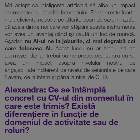
Mă aștept ca inteligența artificială să aibă un impact
asemănător cu apariția Internetului. Ea va crește foarte
mult eficiența noastră pe diferite tipuri de sarcini, astfel
că aceia dintre noi care vor stăpâni aceste instrumente
vor avea un avantaj când își caută un loc de muncă.
Așadar,
nu AI-ul ne ia joburile, ci mai degrabă cei
care folosesc AI.
Acest lucru nu ar trebui să ne
alarmeze, dar ar trebui să ne preocupe, pentru că va
avea un impact asupra nivelului nostru de
angajabilitate indiferent de nivelul de senioritate pe care
îl avem, de la intern și până la nivel de CEO.
Alexandra: Ce se întâmplă
concret cu CV-ul din momentul în
care este trimis? Există
diferențiere în funcție de
domeniul de activitate sau de
roluri?