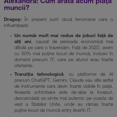
Alexandra: Cum arată acum piața
muncii?
Dragoș:
În prezent sunt două fenomene care o
influențează:
Un număr mult mai redus de joburi față de
alți ani
, cauzat de perioada economică mai
dificilă pe care o traversăm. Față de 2022, avem
cu 50% mai puține locuri de muncă, inclusiv în
domenii precum IT, care pe atunci erau foarte
ofertante.
Tranziția tehnologică
, cu platforme de AI
precum ChatGPT, Gemini, Claude sau alte astfel
de instrumente care devin foarte vizibile în piață.
Această schimbare este de-abia la început,
deocamdată se simte mai puternic pe coasta de
vest a Statelor Unite, unde au rămas foarte
puține locuri de muncă
entry level
în IT.