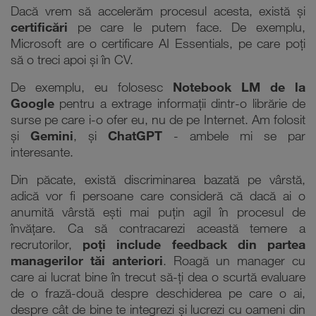
Dacă vrem să accelerăm procesul acesta, există și
certificări
pe care le putem face. De exemplu,
Microsoft are o certificare AI Essentials, pe care poți
să o treci apoi și în CV.
De exemplu, eu folosesc
Notebook LM de la
Google
pentru a extrage informații dintr-o librărie de
surse pe care i-o ofer eu, nu de pe Internet. Am folosit
și
Gemini
, și
ChatGPT
- ambele mi se par
interesante.
Din păcate, există discriminarea bazată pe vârstă,
adică vor fi persoane care consideră că dacă ai o
anumită vârstă ești mai puțin agil în procesul de
învățare. Ca să contracarezi această temere a
recrutorilor,
poți include feedback din partea
managerilor tăi anteriori
. Roagă un manager cu
care ai lucrat bine în trecut să-ți dea o scurtă evaluare
de o frază-două despre deschiderea pe care o ai,
despre cât de bine te integrezi și lucrezi cu oameni din