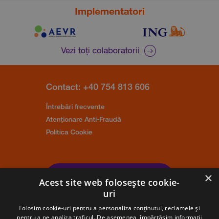
Implementatori
Vezi toți colaboratorii
Contact: +40 754 813 606
Întrebări frecvente
Atenționare Anti-Fraudă
Politica Cookie
×
Trimite un mesaj
Acest site web folosește cookie-
uri
Folosim cookie-uri pentru a personaliza conținutul, reclamele și
pentru a ne analiza traficul. De asemenea, împărtășim informații