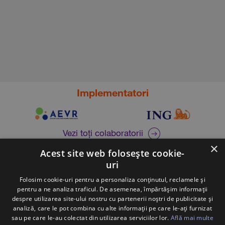
Implementatori
Vezi toți colaboratorii
×
Acest site web folosește cookie-
uri
Contact: +40 754 813 606
Folosim cookie-uri pentru a personaliza conținutul, reclamele și
pentru a ne analiza traficul. De asemenea, împărtășim informații
Întrebări frecvente
despre utilizarea site-ului nostru cu partenerii noștri de publicitate și
Atenționare Anti-Fraudă
analiză, care le pot combina cu alte informații pe care le-ați furnizat
sau pe care le-au colectat din utilizarea serviciilor lor.
Află mai multe
Politica Cookie