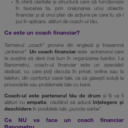
Îți oferă claritate
și structură care să funcționeze
în favoarea ta, prin creionarea unui obiectiv
financiar și al unui plan de acțiune pe care tu să-l
pui în aplicare, alături de coach-ul tău.
Ce este un coach financiar?
Termenul „coach” provine din engleză și înseamnă
„antrenor”.
Un coach financiar
este antrenorul care
te susține să devii mai bun în organizarea banilor. La
Banometru, coach-ul financiar este un specialist
dedicat, cu care poți discuta în privat, online sau la
telefon, din confortul casei tale, ca să găsești soluții la
provocările sau problemele tale cu banii.
Coach-ul este partenerul tău de drum
și îți va fi
alături cu
empatie
, căutând să aducă
înțelegere și
deschidere
în posibilele tale „puncte oarbe”.
Ce NU va face un coach financiar
Banometru