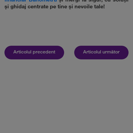
financiar Banometru
și mergi la sigur, cu soluții
și ghidaj centrate pe tine și nevoile tale!
Articolul precedent
Articolul următor