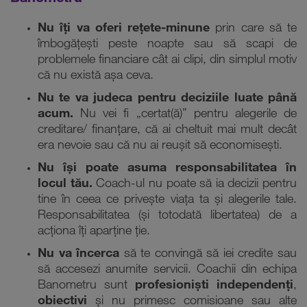
Nu îți va oferi rețete-minune
prin care să te
îmbogățești peste noapte sau să scapi de
problemele financiare cât ai clipi, din simplul motiv
că nu există așa ceva.
Nu te va judeca pentru deciziile luate până
acum.
Nu vei fi „certat(ă)” pentru alegerile de
creditare/ finanțare, că ai cheltuit mai mult decât
era nevoie sau că nu ai reușit să economisești.
Nu își poate asuma responsabilitatea în
locul tău.
Coach-ul nu poate să ia decizii pentru
tine în ceea ce privește viața ta și alegerile tale.
Responsabilitatea (și totodată libertatea) de a
acționa îți aparține ție.
Nu va încerca
să te convingă să iei credite sau
să accesezi anumite servicii. Coachii din echipa
Banometru sunt
profesioniști independenți
,
obiectivi
și nu primesc comisioane sau alte