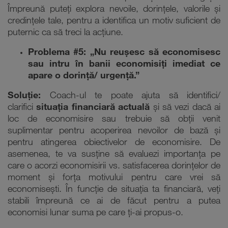
Împreună puteți explora nevoile, dorințele, valorile și
credințele tale, pentru a identifica un motiv suficient de
puternic ca să treci la acțiune.
Problema #5: „Nu reușesc să economisesc
sau intru în banii economisiți imediat ce
apare o dorință/ urgență.”
Soluție:
Coach-ul te poate ajuta să identifici/
clarifici
situația financiară actuală
și să vezi dacă ai
loc de economisire sau trebuie să obții venit
suplimentar pentru acoperirea nevoilor de bază și
pentru atingerea obiectivelor de economisire. De
asemenea, te va susține să evaluezi importanța pe
care o acorzi economisirii vs. satisfacerea dorințelor de
moment și
forța motivului pentru care vrei să
economisești. În funcție de situația ta financiară, veți
stabili împreună ce ai de făcut pentru a putea
economisi lunar suma pe care ți-ai propus-o.