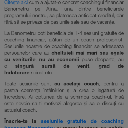
Citește aici
cum a ajutat-o concret coachingul financiar
Banometru pe Alina, una dintre beneficiarele
programului nostru, să plătească anticipat creditul, dar
fără să se priveze de pasiunile sale sau de vacanțe.
La Banometru poți beneficia de 1-4 sesiuni gratuite de
coaching financiar, alături de un coach profesionist.
Sesiunile noastre de coaching financiar se adresează
persoanelor care au
cheltuieli mai mari sau egale
cu veniturile
,
nu au economii
puse deoparte, au
o
singură sursă de venit
,
grad de
îndatorare
ridicat etc.
Toate sesiunile sunt
cu același coach
, pentru a
păstra coerența întâlnirilor și a crea o legătură de
încredere. Ai opțiunea de a schimba coach-ul, însă
este nevoie să-ți motivezi alegerea și să o discuți cu
actualul coach.
Înscrie-te la
sesiunile gratuite de coaching