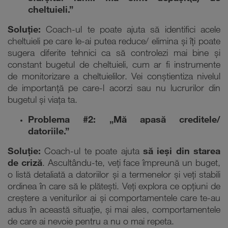
cheltuieli.”
Soluție:
Coach-ul te poate ajuta să identifici acele
cheltuieli pe care le-ai putea reduce/ elimina și îți poate
sugera diferite tehnici ca să controlezi mai bine și
constant bugetul de cheltuieli, cum ar fi instrumente
de monitorizare a cheltuielilor. Vei conștientiza nivelul
de importanță pe care-l acorzi sau nu lucrurilor din
bugetul și viața ta.
Problema #2: „Mă apasă creditele/
datoriile.”
Soluție:
Coach-ul te poate ajuta
să ieși din starea
de criză
. Ascultându-te, veți face împreună un buget,
o listă detaliată a datoriilor și a termenelor și veți stabili
ordinea în care să le plătești. Veți explora ce opțiuni de
creștere a veniturilor ai și comportamentele care te-au
adus în această situație, și mai ales, comportamentele
de care ai nevoie pentru a nu o mai repeta.