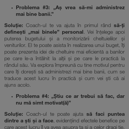
Problema #3: „Aș vrea să-mi administrez
mai bine banii.”
Soluție:
Coach-ul te va ajuta în primul rând
să-ți
definești „mai binele” personal
. Vei înțelege apoi
puterea bugetului și a monitorizării cheltuielilor și
veniturilor. El te poate asista în realizarea unui buget, îți
poate prezenta idei de cheltuire mai eficientă a banilor
pe care le-a întâlnit la alții și pe care le practică la
rândul său. Va explora împreună cu tine motivul pentru
care îți dorești să administrezi mai bine banii, cum se
traduce acest lucru în practică și cum vei ști că ai
ajuns acolo.
Problema #4: „Știu ce ar trebui să fac, dar
nu mă simt motivat(ă)”
Soluție:
Coach-ul te poate ajuta
să faci puntea
dintre a ști și a face
, evidențiind efectele benefice pe
care acest lucru îl va avea asupra ta și a celor dragi ție.