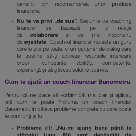
beneficii din recomandarea unor produse
financiare.
Nu te va privi „de sus”.
Sesiunile de coaching
financiar se bazează pe o relație
de
colaborare
și, cel mai important,
de
egalitate
. Coach-ul financiar nu este un guru
care le știe pe toate, ci un partener de dialog care
te susține să-ți activeze resursele interioare
proprii: cunoștințe, abilități, competențe,
experiență și să găsești soluțiile potrivite.
Cum te ajută un coach financiar Banometru
Pentru că ne place să vorbim cât mai clar și aplicat,
iată cum te poate îndruma un coach financiar
Banometru în câteva probleme concrete cu care poate
te confrunți și tu:
Problema #1:
„Nu-mi ajung banii până la
sfârșitul lunii. Mă simt depășit(ă) de