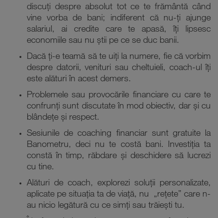
discuți despre absolut tot ce te frământă când
vine vorba de bani; indiferent că nu-ți ajunge
salariul, ai credite care te apasă, îți lipsesc
economiile sau nu știi pe ce se duc banii.
Dacă ți-e teamă să te uiți la numere, fie că vorbim
despre datorii, venituri sau cheltuieli, coach-ul îți
este alături în acest demers.
Problemele sau provocările financiare cu care te
confrunți sunt discutate în mod obiectiv, dar și cu
blândețe și respect.
Sesiunile de coaching financiar sunt gratuite la
Banometru, deci nu te costă bani. Investiția ta
constă în timp, răbdare și deschidere să lucrezi
cu tine.
Alături de coach, explorezi soluții personalizate,
aplicate pe situația ta de viață, nu „rețete” care n-
au nicio legătură cu ce simți sau trăiești tu.