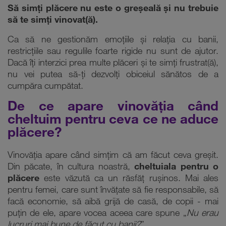
Să simți plăcere nu este o greșeală și nu trebuie
să te simți vinovat(ă).
Ca să ne gestionăm emoțiile și relația cu banii,
restricțiile sau regulile foarte rigide nu sunt de ajutor.
Dacă îți interzici prea multe plăceri și te simți frustrat(ă),
nu vei putea să-ți dezvolți obiceiul sănătos de a
cumpăra cumpătat.
De ce apare vinovăția când
cheltuim pentru ceva ce ne aduce
plăcere?
Vinovăția apare când simțim că am făcut ceva greșit.
Din păcate, în cultura noastră,
cheltuiala pentru o
plăcere
este văzută ca un răsfăț rușinos. Mai ales
pentru femei, care sunt învățate să fie responsabile, să
facă economie, să aibă grijă de casă, de copii - mai
puțin de ele, apare vocea aceea care spune „
Nu erau
lucruri mai bune de făcut cu banii?
”.