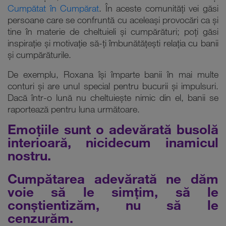
Cumpătat în Cumpărat
. În aceste comunități vei găsi
persoane care se confruntă cu aceleași provocări ca și
tine în materie de cheltuieli și cumpărături; poți găsi
inspirație și motivație să-ți îmbunătățești relația cu banii
și cumpărăturile.
De exemplu, Roxana își împarte banii în mai multe
conturi și are unul special pentru bucurii și impulsuri.
Dacă într-o lună nu cheltuiește nimic din el, banii se
raportează pentru luna următoare.
Emoțiile sunt o adevărată busolă
interioară, nicidecum inamicul
nostru.
Cumpătarea adevărată ne dăm
voie să le simțim, să le
conștientizăm, nu să le
cenzurăm.