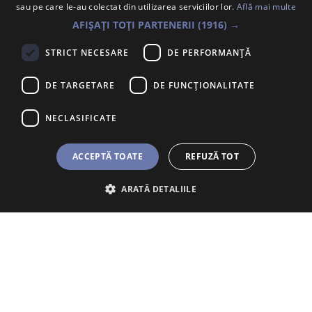
Trimite un mesaj
sau pe care le-au colectat din utilizarea serviciilor lor.
Află mai multe
AFIȘAȚI TOȚI PARTENERII
(1916) →
STRICT NECESARE
DE PERFORMANȚĂ
DE TARGETARE
DE FUNCŢIONALITATE
Abonează-te la newsletter. Introdu
mai jos adresa ta de e-mail pe care
o vom prelucra conform detaliilor de
NECLASIFICATE
aici
.
ACCEPTĂ TOATE
REFUZĂ TOT
ARATĂ DETALIILE
Nu sunt robot
Termeni și condiții
Politica de confidențialitate
© Banometru 2026
Din 2016, peste 252.335 de persoane au ales să le fim alături atunci când s-au
confruntat cu provocări în gestionarea banilor, cum ar fi datorii, cheltuieli
impulsive sau lipsa economiilor. Prin Banometru, program de sănătate