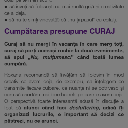
doar pe termen scurt,
● să înveți să folosești cu mai multă grijă și creativitate
ce ai deja,
● să nu te simți vinovat(ă) că „nu ții pasul” cu ceilalți.
Cumpătarea presupune CURAJ
Curaj să nu mergi în vacanța în care merg toți,
curaj să porți aceeași rochie la două evenimente,
să spui „
Nu, mulțumesc!
” când toată lumea
cumpără.
Roxana recomandă să învățăm să folosim în mod
creativ ce avem deja, de exemplu, să înțelegem ce
transmite fiecare culoare, ce nuanțe ni se potrivesc și
cum să asortăm mai bine hainele pe care le avem deja.
O perspectivă foarte interesantă adusă în discuție a
fost că
atunci când faci
decluttering
, adică îți
organizezi lucrurile, e important să decizi ce
păstrezi, nu ce arunci.