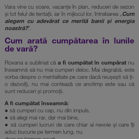
Vara vine cu soare, vacanțe în plan, reduceri de sezon
și tot felul de tentații, iar în mijlocul lor, întrebarea „
Cum
alegem cu adevărat ce merită banii și energia
noastră?
”.
Cum arată cumpătarea în lunile
de vară?
Roxana a subliniat că
a fi cumpătat în cumpărat
nu
înseamnă să nu mai cumperi deloc. Mai degrabă, este
vorba despre o mentalitate pe care dacă reușești să ți-
o dezvolți, nu mai contează ce anotimp este sau că
sunt reduceri și promoții.
A fi cumpătat înseamnă:
● să cumperi cu cap, nu din impuls,
● să alegi mai rar, dar mai bine,
● să cumperi lucruri de care chiar ai nevoie și care îți
aduc bucurie pe termen lung, nu