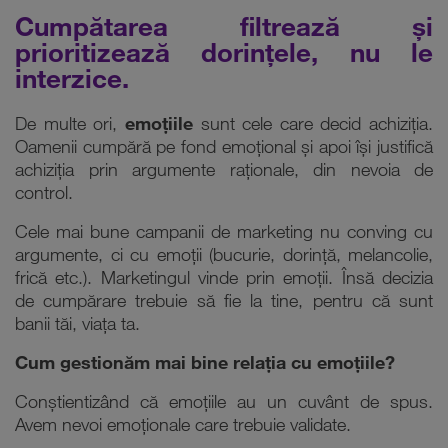
Cumpătarea filtrează și
prioritizează dorințele, nu le
interzice.
De multe ori,
emoțiile
sunt cele care decid achiziția.
Oamenii cumpără pe fond emoțional și apoi își justifică
achiziția prin argumente raționale, din nevoia de
control.
Cele mai bune campanii de marketing nu conving cu
argumente, ci cu emoții (bucurie, dorință, melancolie,
frică etc.). Marketingul vinde prin emoții. Însă decizia
de cumpărare trebuie să fie la tine, pentru că sunt
banii tăi, viața ta.
Cum gestionăm mai bine relația cu emoțiile?
Conștientizând că emoțiile au un cuvânt de spus.
Avem nevoi emoționale care trebuie validate.