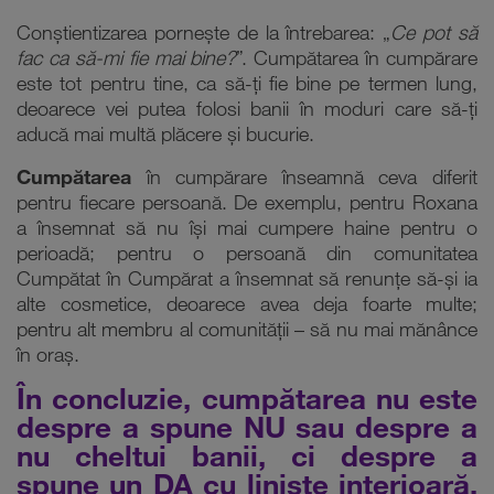
Conștientizarea pornește de la întrebarea: „
Ce pot să
fac ca să-mi fie mai bine?
”. Cumpătarea în cumpărare
este tot pentru tine, ca să-ți fie bine pe termen lung,
deoarece vei putea folosi banii în moduri care să-ți
aducă mai multă plăcere și bucurie.
Cumpătarea
în cumpărare înseamnă ceva diferit
pentru fiecare persoană. De exemplu, pentru Roxana
a însemnat să nu își mai cumpere haine pentru o
perioadă; pentru o persoană din comunitatea
Cumpătat în Cumpărat a însemnat să renunțe să-și ia
alte cosmetice, deoarece avea deja foarte multe;
pentru alt membru al comunității – să nu mai mănânce
în oraș.
În concluzie, cumpătarea nu este
despre a spune NU sau despre a
nu cheltui banii, ci despre a
spune un DA cu liniște interioară.