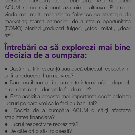
presiune interioară de a cumpăra. Vrei sandalele
ACUM și nu mai contează nimic altceva. Pentru a
vinde mai mult, magazinele folosesc ca strategie de
marketing teama oamenilor de a rata o oportunitate
(FOMO) oferind „reduceri fulger”, „stoc limitat”, „doar
azi”.
Întrebări ca să explorezi mai bine
decizia de a cumpăra:
● Dacă n-ai fi în vacanță sau dacă obiectul respectiv n-
ar fi la reducere, l-ai mai vrea?
● Dacă nu îl cumperi acum și te întorci mâine după el,
o să simți că ți-l dorești la fel de mult?
● Este achiziția aceasta mai importantă decât celelalte
lucruri pe care vrei să le faci cu banii tăi?
● Decizia de a cumpăra ACUM o să-ți afecteze
stabilitatea financiară?
● Lucrul respectiv te reprezintă?
● De câte ori o să-l folosești?