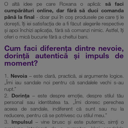
O altă idee pe care Roxana o aplică:
să faci
cumpărături online, dar fără să duci comanda
până la final
- doar pui în coș produsele pe care ți le
dorești, îți iei satisfacția de a fi făcut alegerile respective
și apoi închizi aplicația, fără să comanzi nimic. Astfel, îți
oferi o mică bucurie fără a cheltui bani.
Cum faci diferența dintre nevoie,
dorință autentică și impuls de
moment?
1.
Nevoia
– este clară, practică, ai argumente logice.
„Îmi iau sandale noi pentru că sandalele vechi s-au
rupt.”
2.
Dorința
– este despre emoție, despre stilul tău
personal sau identitatea ta. „Îmi doresc perechea
aceea de sandale, indiferent că sunt sau nu la
reducere, pentru că se potrivesc cu stilul meu.”
3.
Impulsul
– vine brusc și este puternic, simți o