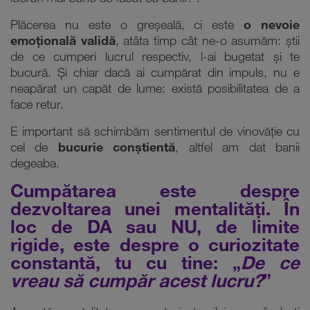
Plăcerea nu este o greșeală, ci este
o nevoie
emoțională validă
, atâta timp cât ne-o asumăm: știi
de ce cumperi lucrul respectiv, l-ai bugetat și te
bucură. Și chiar dacă ai cumpărat din impuls, nu e
neapărat un capăt de lume: există posibilitatea de a
face retur.
E important să schimbăm sentimentul de vinovăție cu
cel de
bucurie conștientă
, altfel am dat banii
degeaba.
Cumpătarea este despre
dezvoltarea unei mentalități. În
loc de DA sau NU, de limite
rigide, este despre o curiozitate
constantă, tu cu tine: „
De ce
vreau să
cumpăr acest lucru?
”