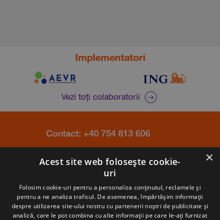
Implementatori
Vezi toți colaboratorii
Contact: +40 754 813 606
×
Întrebări frecvente
Acest site web folosește cookie-
Atenționare Anti-Fraudă
uri
Politica Cookie
Folosim cookie-uri pentru a personaliza conținutul, reclamele și
pentru a ne analiza traficul. De asemenea, împărtășim informații
despre utilizarea site-ului nostru cu partenerii noștri de publicitate și
analiză, care le pot combina cu alte informații pe care le-ați furnizat