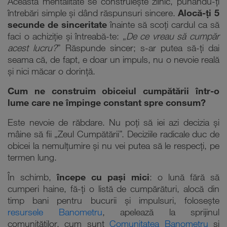
Această mentalitate se construiește zilnic, punându-ți
întrebări simple și dând răspunsuri sincere.
Alocă-ți 5
secunde de sinceritate
înainte să scoți cardul ca să
faci o achiziție și întreabă-te: „
De ce vreau să cumpăr
acest lucru?
” Răspunde sincer; s-ar putea să-ți dai
seama că, de fapt, e doar un impuls, nu o nevoie reală
și nici măcar o dorință.
Cum ne construim obiceiul cumpătării într-o
lume care ne împinge constant spre consum?
Este nevoie de răbdare. Nu poți să iei azi decizia și
mâine să fii „Zeul Cumpătării”. Deciziile radicale duc de
obicei la nemulțumire și nu vei putea să le respecți, pe
termen lung.
În schimb,
începe cu pași mici
: o lună fără să
cumperi haine, fă-ți o listă de cumpărături, alocă din
timp bani pentru bucurii și impulsuri, folosește
resursele Banometru
, apelează la sprijinul
comunităților, cum sunt
Comunitatea Banometru
și