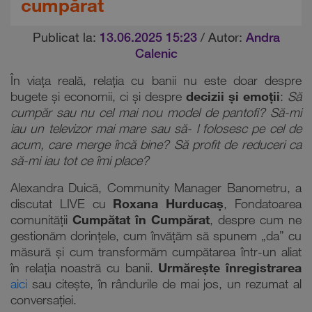
cumpărat
Publicat la:
13.06.2025 15:23
/ Autor:
Andra
Calenic
În viața reală, relația cu banii nu este doar despre
bugete și economii, ci și despre
decizii și emoții
:
Să
cumpăr sau nu cel mai nou model de pantofi?
Să-mi
iau un televizor mai mare sau să-
l folosesc pe cel de
acum, care merge încă bine? Să profit de reduceri ca
să-mi iau tot ce îmi
place?
Alexandra Duică, Community Manager Banometru, a
discutat LIVE cu
Roxana Hurducaș
, Fondatoarea
comunității
Cumpătat în Cumpărat
, despre cum ne
gestionăm dorințele, cum învățăm să spunem „da” cu
măsură și cum transformăm cumpătarea într-un aliat
în relația noastră cu banii.
Urmărește înregistrarea
aici
sau citește, în rândurile de mai jos, un rezumat al
conversației.